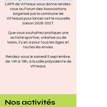
L'AFR de Vitteaux vous donne rendez-
vous au Forum des Associations
Pour la 6ème ann
(organisé par la commune de
l'AFR de Vitteaux o
Vitteaux) pour lancer cette nouvelle
saison 2026-2027.
coureurs, la cours
Que vous souhaitiez pratiquer une
activité sportive, créative ou de
loisirs, il y en a pour tous les âges et
toutes les envies.
Rendez-vous le samedi 5 septembre,
ouverte à tous, 
de 14h à 18h, à la salle polyvalente de
et valorisant le terr
Vitteaux.
Nos activités