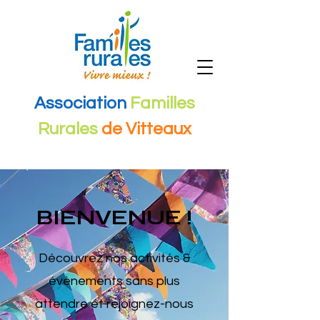
Association
Familles
Rurales
de Vitteaux
BIENVENUE !
Découvrez nos activités &
évènements sans plus
attendre et rejoignez-nous