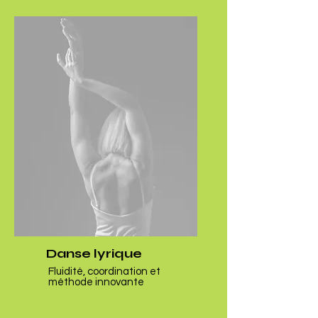
Danse lyrique
Fluidité, coordination et
méthode innovante