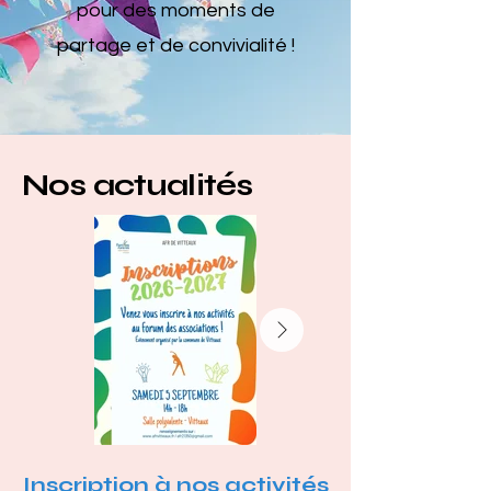
pour des moments de
partage et de convivialité !
Nos actualités
Inscription à nos activités
Course Run'