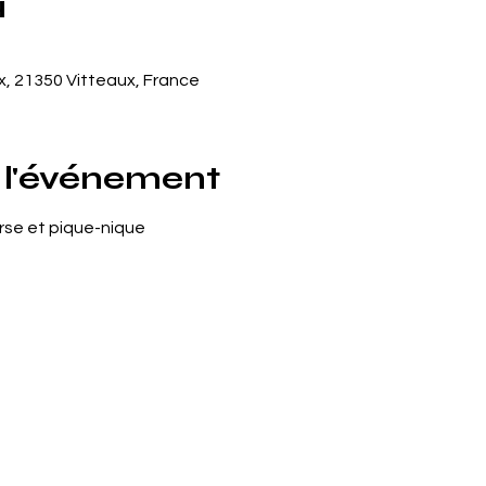
u
ux, 21350 Vitteaux, France
 l'événement
rse et pique-nique